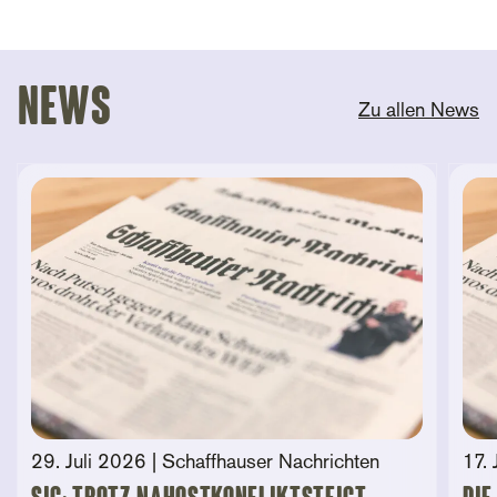
News
Zu allen News
29. Juli 2026
| Schaffhauser Nachrichten
17. 