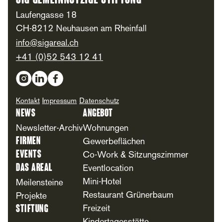
SIG Gemeinnützige Stiftung
Laufengasse 18
CH-8212 Neuhausen am Rheinfall
info@sigareal.ch
+41 (0)52 543 12 41
Social Media
Kontakt
Impressum
Datenschutz
News
Angebot
Newsletter-Archiv
Wohnungen
Firmen
Gewerbeflächen
Events
Co-Work & Sitzungszimmer
Das Areal
Eventlocation
Mini-Hotel
Meilensteine
Restaurant Grünerbaum
Projekte
Stiftung
Freizeit