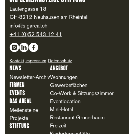
SIG Gemeinnützige Stiftung
Laufengasse 18
CH-8212 Neuhausen am Rheinfall
info@sigareal.ch
+41 (0)52 543 12 41
Social Media
Kontakt
Impressum
Datenschutz
News
Angebot
Newsletter-Archiv
Wohnungen
Firmen
Gewerbeflächen
Events
Co-Work & Sitzungszimmer
Das Areal
Eventlocation
Mini-Hotel
Meilensteine
Restaurant Grünerbaum
Projekte
Stiftung
Freizeit