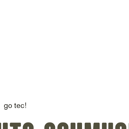
on
go tec!