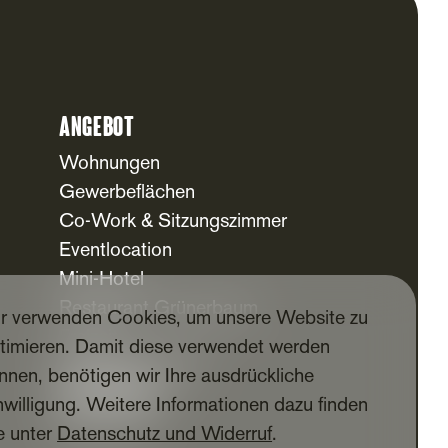
Angebot
Wohnungen
Gewerbeflächen
Co-Work & Sitzungszimmer
Eventlocation
Mini-Hotel
Restaurant Grünerbaum
r verwenden Cookies, um unsere Website zu
Freizeit
timieren. Damit diese verwendet werden
Kindertagesstätte
nnen, benötigen wir Ihre ausdrückliche
Für Mieter
nwilligung. Weitere Informationen dazu finden
Mieter-App
e unter
Datenschutz und Widerruf
.