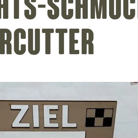
hts-Schmuc
ercutter