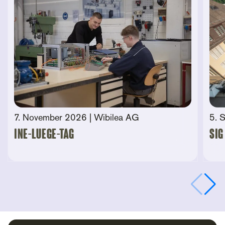
7. November 2026
| Wibilea AG
5. 
Ine-Luege-Tag
SIG