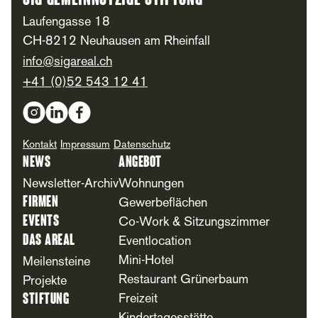
SIG Gemeinnützige Stiftung
Laufengasse 18
CH-8212 Neuhausen am Rheinfall
info@sigareal.ch
+41 (0)52 543 12 41
Social Media
Kontakt
Impressum
Datenschutz
News
Angebot
Newsletter-Archiv
Wohnungen
Firmen
Gewerbeflächen
Events
Co-Work & Sitzungszimmer
Das Areal
Eventlocation
Mini-Hotel
Meilensteine
Restaurant Grünerbaum
Projekte
Stiftung
Freizeit