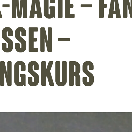
-Magie – Fa
ssen –
ungskurs