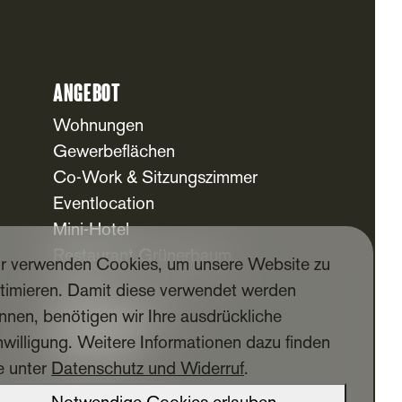
Angebot
Wohnungen
Gewerbeflächen
Co-Work & Sitzungszimmer
Eventlocation
Mini-Hotel
Restaurant Grünerbaum
r verwenden Cookies, um unsere Website zu
Freizeit
timieren. Damit diese verwendet werden
Kindertagesstätte
nnen, benötigen wir Ihre ausdrückliche
Für Mieter
nwilligung. Weitere Informationen dazu finden
Mieter-App
e unter
Datenschutz und Widerruf
.