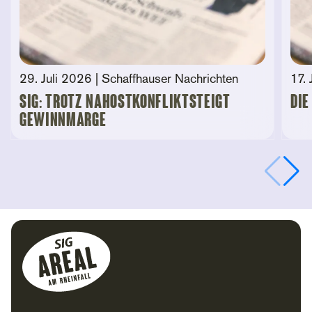
29. Juli 2026
| Schaffhauser Nachrichten
17. 
SIG: Trotz Nahostkonfliktsteigt
Die
Gewinnmarge
Footer