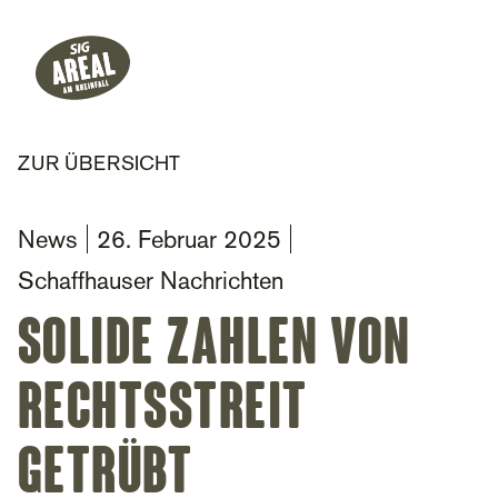
Header
Hauptnavigation
SIG Gemeinnützige Stiftung
ZUR ÜBERSICHT
News
26. Februar 2025
Schaffhauser Nachrichten
Solide Zahlen von
Rechtsstreit
getrübt