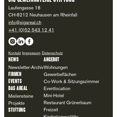
SIG Gemeinnützige Stiftung
Laufengasse 18
CH-8212 Neuhausen am Rheinfall
info@sigareal.ch
+41 (0)52 543 12 41
Social Media
Kontakt
Impressum
Datenschutz
News
Angebot
Newsletter-Archiv
Wohnungen
Firmen
Gewerbeflächen
Events
Co-Work & Sitzungszimmer
Das Areal
Eventlocation
Mini-Hotel
Meilensteine
Restaurant Grünerbaum
Projekte
Stiftung
Freizeit