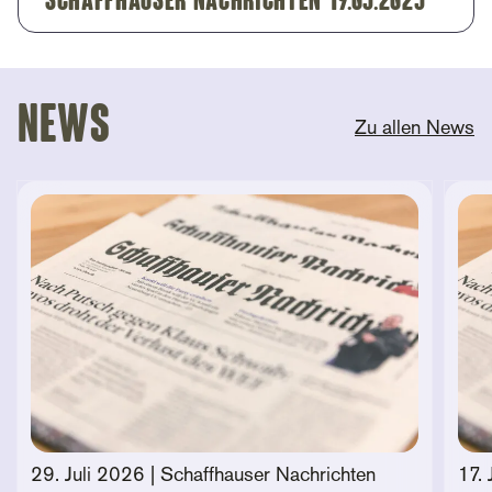
Schaffhauser Nachrichten 19.05.2025
News
Zu allen News
29. Juli 2026
| Schaffhauser Nachrichten
17. 