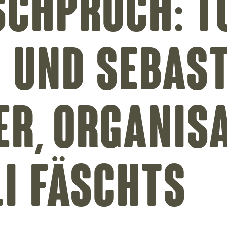
schpröch: T
 und Sebas
r, Organis
li Fäschts