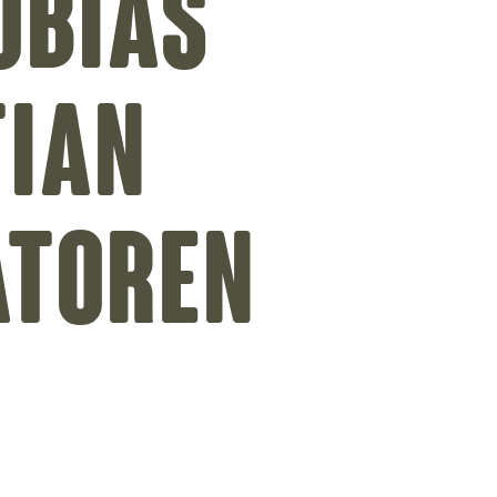
obias
tian
atoren