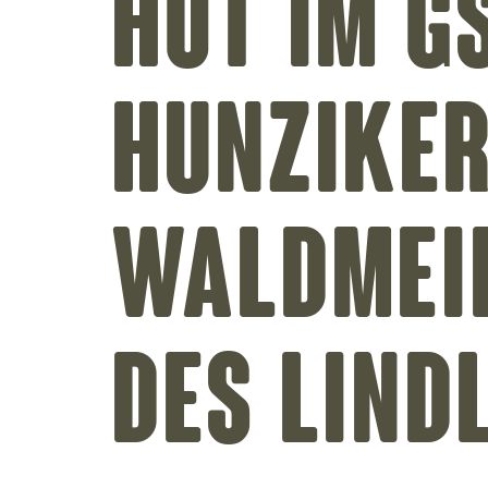
Hüt im G
Hunziker
Waldmeie
des Lind