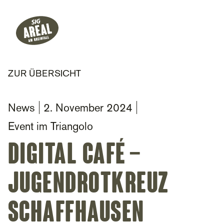
Header
Hauptnavigation
SIG Gemeinnützige Stiftung
ZUR ÜBERSICHT
News
2. November 2024
Event im Triangolo
Digital Café –
Jugendrotkreuz
Schaffhausen