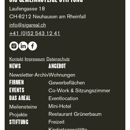
SIG Gemeinnützige Stiftung
Laufengasse 18
CH-8212 Neuhausen am Rheinfall
info@sigareal.ch
+41 (0)52 543 12 41
Social Media
Kontakt
Impressum
Datenschutz
News
Angebot
Newsletter-Archiv
Wohnungen
Firmen
Gewerbeflächen
Events
Co-Work & Sitzungszimmer
Das Areal
Eventlocation
Mini-Hotel
Meilensteine
Restaurant Grünerbaum
Projekte
Stiftung
Freizeit