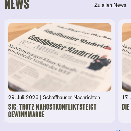
News
Zu allen News
29. Juli 2026
| Schaffhauser Nachrichten
17. 
SIG: Trotz Nahostkonfliktsteigt
Die
Gewinnmarge