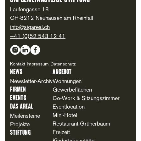
SIG Gemeinnützige Stiftung
Laufengasse 18
CH-8212 Neuhausen am Rheinfall
info@sigareal.ch
+41 (0)52 543 12 41
Social Media
Kontakt
Impressum
Datenschutz
News
Angebot
Newsletter-Archiv
Wohnungen
Firmen
Gewerbeflächen
Events
Co-Work & Sitzungszimmer
Das Areal
Eventlocation
Mini-Hotel
Meilensteine
Restaurant Grünerbaum
Projekte
Stiftung
Freizeit