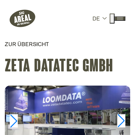
Header
Hauptnavigation
SIG Gemeinnützige Stiftung
Suche anz
DE
Menü a
ZUR ÜBERSICHT
ZETA DATATEC GmbH