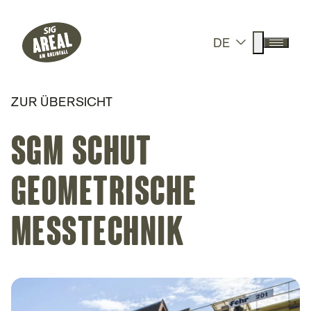
Header
Hauptnavigation
SIG Gemeinnützige Stiftung
Suche anz
DE
Menü a
ZUR ÜBERSICHT
SGM Schut
Geometrische
Messtechnik