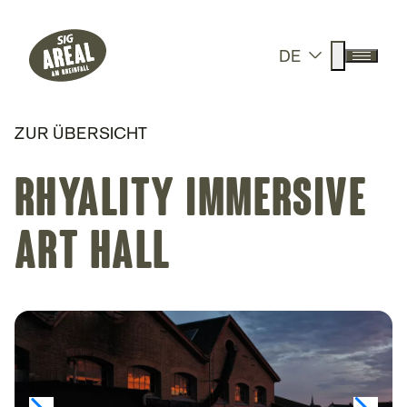
Header
Hauptnavigation
SIG Gemeinnützige Stiftung
Suche anz
DE
Menü a
ZUR ÜBERSICHT
Rhyality Immersive
Art Hall