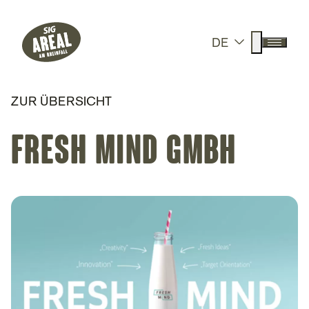
Header
Hauptnavigation
SIG Gemeinnützige Stiftung
Suche anz
DE
Menü a
ZUR ÜBERSICHT
Fresh Mind GmbH