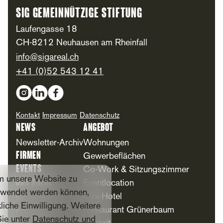
SIG Gemeinnützige Stiftung
Laufengasse 18
CH-8212 Neuhausen am Rheinfall
info@sigareal.ch
+41 (0)52 543 12 41
Social Media
Kontakt
Impressum
Datenschutz
News
Angebot
Newsletter-Archiv
Wohnungen
Firmen
Gewerbeflächen
Events
Co-Work & Sitzungszimmer
m unsere Website zu
Das Areal
Eventlocation
erwendet werden können,
Mini-Hotel
Meilensteine
liche Einwilligung. Weitere
Restaurant Grünerbaum
Projekte
Sie unter
Datenschutz und