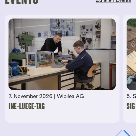
Events
Zu allen Events
7. November 2026
| Wibilea AG
5. 
Ine-Luege-Tag
SIG