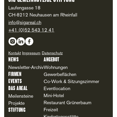
SIG Gemeinnützige Stiftung
Laufengasse 18
CH-8212 Neuhausen am Rheinfall
info@sigareal.ch
+41 (0)52 543 12 41
Social Media
Kontakt
Impressum
Datenschutz
News
Angebot
Newsletter-Archiv
Wohnungen
Firmen
Gewerbeflächen
Events
Co-Work & Sitzungszimmer
Das Areal
Eventlocation
Mini-Hotel
Meilensteine
Restaurant Grünerbaum
Projekte
Stiftung
Freizeit