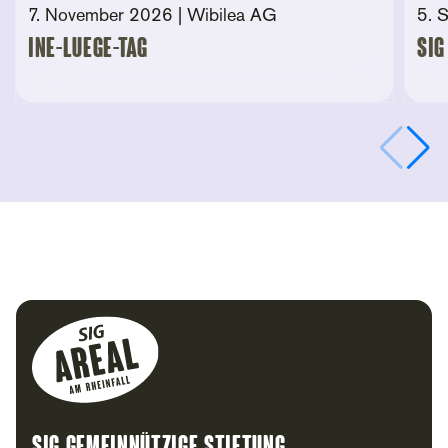
7. November 2026
| Wibilea AG
5. 
Ine-Luege-Tag
SIG
Footer