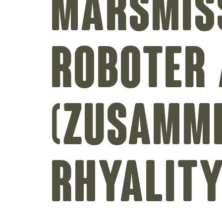
Marsmiss
Roboter
(Zusamm
Rhyality