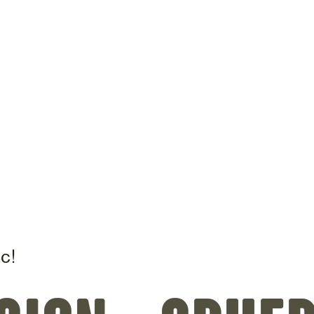
on
c!