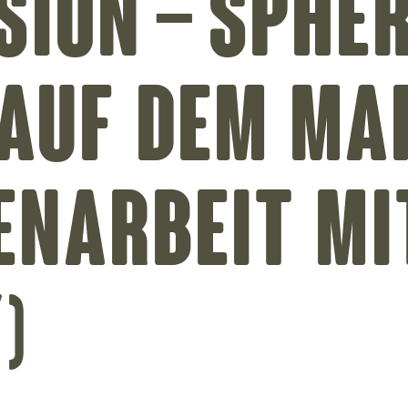
ion – Sphe
 auf dem Ma
enarbeit mi
)