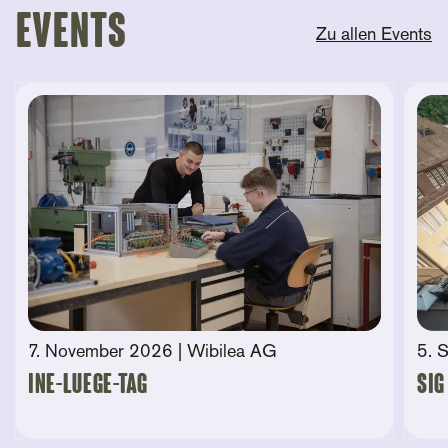
Events
Zu allen Events
7. November 2026
| Wibilea AG
5. 
Ine-Luege-Tag
SIG