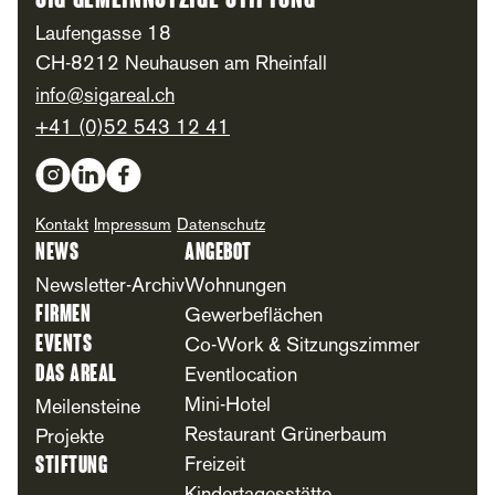
SIG Gemeinnützige Stiftung
Laufengasse 18
CH-8212 Neuhausen am Rheinfall
info@sigareal.ch
+41 (0)52 543 12 41
Social Media
Kontakt
Impressum
Datenschutz
News
Angebot
Newsletter-Archiv
Wohnungen
Firmen
Gewerbeflächen
Events
Co-Work & Sitzungszimmer
Das Areal
Eventlocation
Mini-Hotel
Meilensteine
Restaurant Grünerbaum
Projekte
Stiftung
Freizeit