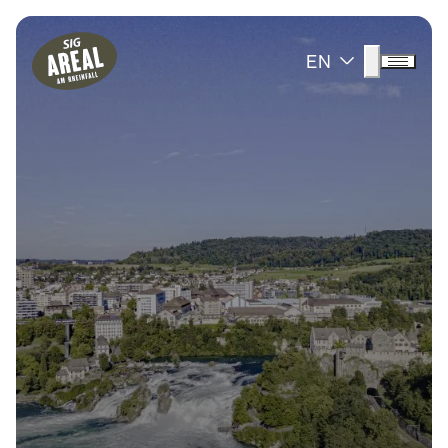
Header
Hauptnavigation
SIG Gemeinnützige Stiftung
Suche anz
EN
Menü a