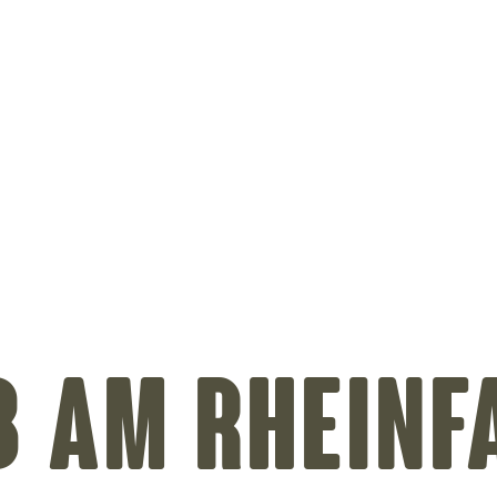
on
B AM RHEINF