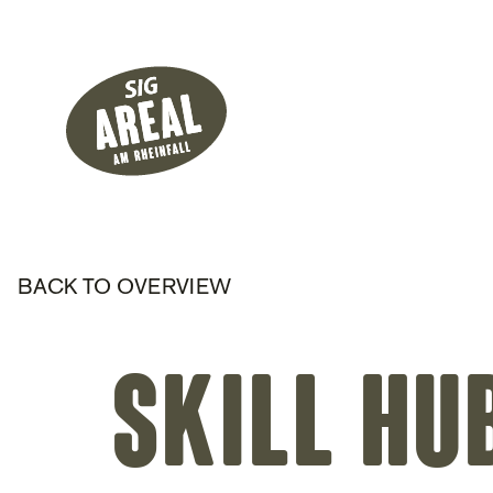
Header
Hauptnavigati
SIG Gemeinnützige Stiftung
BACK TO OVERVIEW
SKILL HU