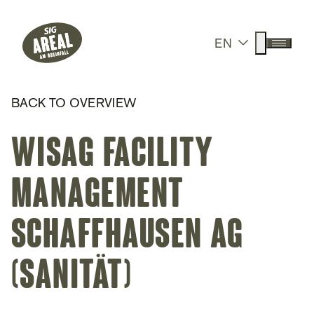
Header
Hauptnavigation
SIG Gemeinnützige Stiftung
Suche anz
EN
Menü a
BACK TO OVERVIEW
Wisag Facility
Management
Schaffhausen AG
(Sanität)